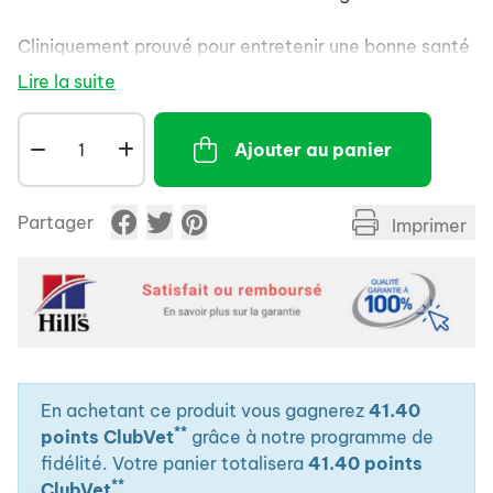
Cliniquement prouvé pour entretenir une bonne santé
gingivale et réduire la formation de tartre, de la
Lire la suite
plaque dentaire et de taches dentaires.
Ajouter au panier
Partager
Imprimer
En achetant ce produit vous gagnerez
41.40
**
points ClubVet
grâce à notre programme de
fidélité. Votre panier totalisera
41.40 points
**
ClubVet
.