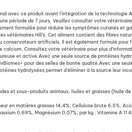
nimal avec ce produit avant l'intégration de la technologi
 une période de 7 jours. Veuillez consulter votre vétérina
ialement formulée pour réduire les symptômes cutanés et ga
s vétérinaires Hill’s. Cet aliment contient des fibres nature
ou conservateurs artificiels. Il est également formulé pour f
 calcium. Consultez votre vétérinaire pour plus d’informat
eureuse et active.Avec une seule source de protéines hydro
tivBiomes+ pour des selles de bonne qualité.Avec une seul
éines hydrolysées permet d'éliminer à la source leur incon
s et sous-produits animaux, huiles et graisses (huile de 
 en matières grasses 14,4%, Cellulose brute 6,5%, Acide
ssium 0,69%, Magnésium 0,07%; par kg : Vitamine A 11 4