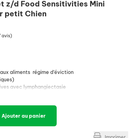
t z/d Food Sensitivities Mini
 petit Chien
 avis)
 aux aliments régime d’éviction
iques)
ives avec lymphangiectasie
e
Ajouter au panier
que exocrine (IPE)
s chroniques (diarrhées ou vomissements)- répondant
Imprimer