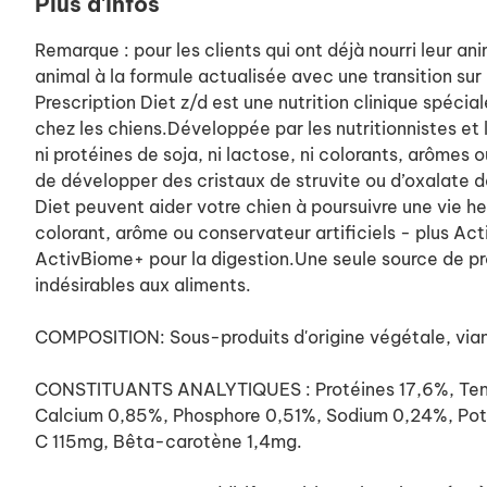
Plus d'infos
Remarque : pour les clients qui ont déjà nourri leur a
animal à la formule actualisée avec une transition sur
Prescription Diet z/d est une nutrition clinique spéc
chez les chiens.Développée par les nutritionnistes et le
ni protéines de soja, ni lactose, ni colorants, arômes 
de développer des cristaux de struvite ou d’oxalate de
Diet peuvent aider votre chien à poursuivre une vie h
colorant, arôme ou conservateur artificiels - plus Ac
ActivBiome+ pour la digestion.Une seule source de prot
indésirables aux aliments.
COMPOSITION: Sous-produits d'origine végétale, viande
CONSTITUANTS ANALYTIQUES : Protéines 17,6%, Teneur
Calcium 0,85%, Phosphore 0,51%, Sodium 0,24%, Pota
C 115mg, Bêta-carotène 1,4mg.