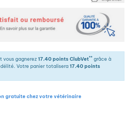
- répondant aux antibiotiques- répondant aux
as utiliser cet aliment : Croissance, gestation ou
i est une nutrition clinique spécialement formulée
es cutanés et digestifs liés aux intolérances
ens.
**
it vous gagnerez
17.40 points ClubVet
grâce à
élité. Votre panier totalisera
17.40 points
on gratuite chez votre vétérinaire