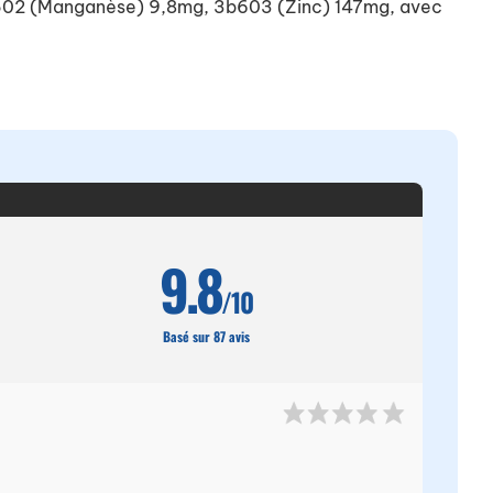
 3b502 (Manganèse) 9,8mg, 3b603 (Zinc) 147mg, avec
9.8
/10
Basé sur 87 avis