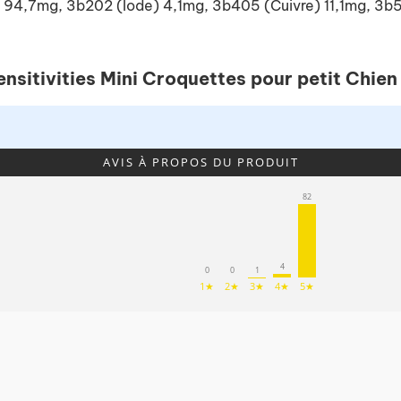
Fer) 94,7mg, 3b202 (Iode) 4,1mg, 3b405 (Cuivre) 11,1mg,
ensitivities Mini Croquettes pour petit Chien
AVIS À PROPOS DU PRODUIT
82
4
1
0
0
1★
2★
3★
4★
5★