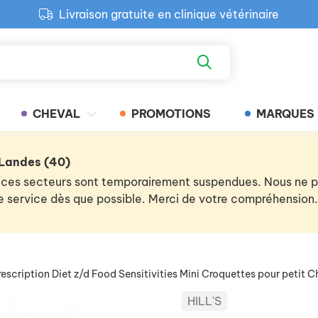
Livraison gratuite en clinique vétérinaire
Paiement 100% sécurisé
Retour produit gratuit en clinique
Livraison gratuite en clinique vétérinaire
CHEVAL
PROMOTIONS
MARQUES
 Landes (40)
 de ces secteurs sont temporairement suspendues. Nous ne
 le service dès que possible. Merci de votre compréhension.
rescription Diet z/d Food Sensitivities Mini Croquettes pour petit C
HILL'S