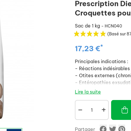
Prescription Die
Croquettes pour
Sac de 1 kg
- HCN040
(Basé sur 87
*
17,23 €
Principales indications :
- Réactions indésirables
- Otites externes (chron
- Entéropathies exsudat
Lire la suite
Autres indications :
- Dermatite prurigineus
- Insuffisance pancréati
- Flatulence
- Formes d’entéropathie
Partager