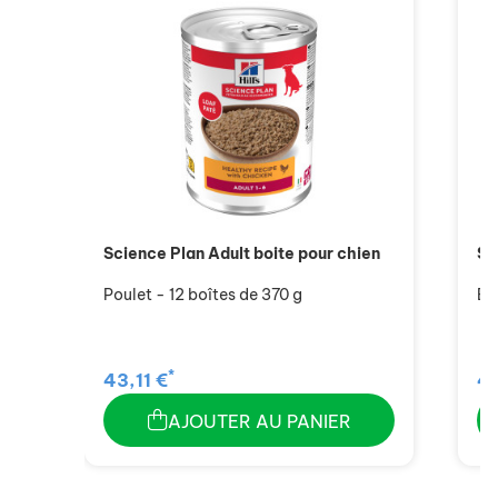
Science Plan Adult boite pour chien
Sc
Poulet - 12 boîtes de 370 g
Bo
*
43,11 €
43
AJOUTER AU PANIER