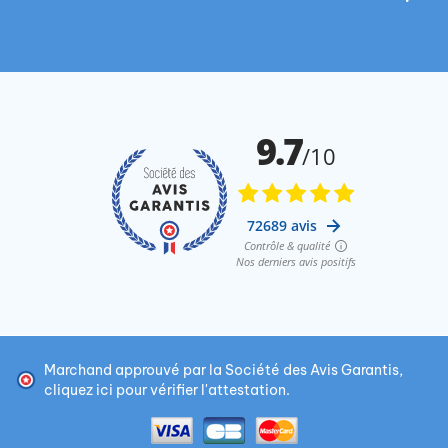
Marchand approuvé par la Société des Avis Garantis,
cliquez ici pour vérifier l'attestation
.