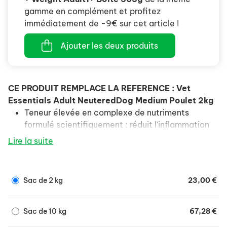
gamme en complément et profitez
immédiatement de -9€ sur cet article !
Ajouter les deux produits
CE PRODUIT REMPLACE LA REFERENCE : Vet
Essentials Adult NeuteredDog Medium Poulet 2kg
Teneur élevée en complexe de nutriments
formulé scientifiquement : réduit l'inflammation
et améliore le métabolisme énergétique.
Lire la suite
Teneur faible en matière grasse : aide à éviter la
prise de poids.
Sac de 2 kg
23,00 €
Enrichi en Glucosamine & Chondroïtine sulfate :
soutient la bonne santé articulaire chez les
chiens stérilisés.
Sac de 10 kg
67,28 €
Niveaux élevés d'antioxydants pour soutenir les