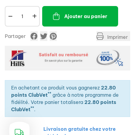
défenses naturelles.
Teneur élevée en acides gras Oméga-6 : favorise
Ajouter au panier
le maintien d'une peau saine et d'un pelage
brillant.
Partager
Imprimer
Apport contrôlé en Calcium, Magnésium et
Phosphore : favorise la bonne santé du tractus
urinaire.
En achetant ce produit vous gagnerez
22.80
**
points ClubVet
grâce à notre programme de
fidélité. Votre panier totalisera
22.80 points
**
ClubVet
.
Livraison gratuite chez votre