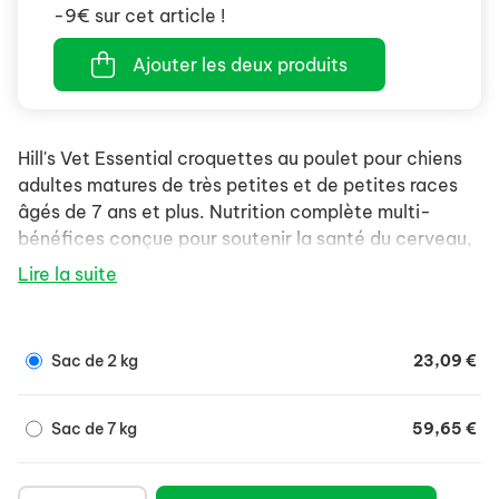
-9€ sur cet article !
Ajouter les deux produits
Hill's Vet Essential croquettes au poulet pour chiens
adultes matures de très petites et de petites races
âgés de 7 ans et plus. Nutrition complète multi-
bénéfices conçue pour soutenir la santé du cerveau,
la vitalité et fournir de l'énergie avec une formule
Lire la suite
anti-vieillissement de pointe. Aide à soutenir le
système immunitaire et des articulations saines pour
une meilleure qualité de vie.
Sac de 2 kg
23,09 €
Sac de 7 kg
59,65 €