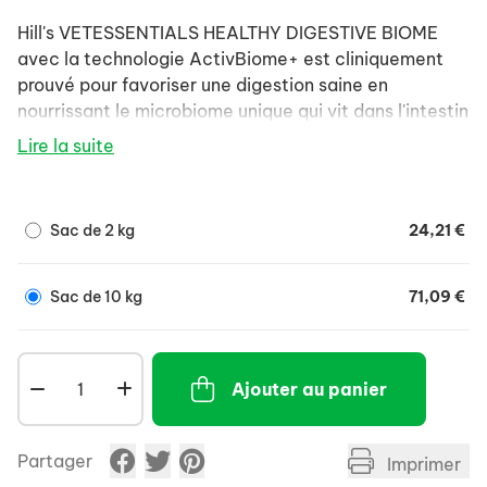
Hill's VETESSENTIALS HEALTHY DIGESTIVE BIOME
avec la technologie ActivBiome+ est cliniquement
prouvé pour favoriser une digestion saine en
nourrissant le microbiome unique qui vit dans l'intestin
de votre chien
Lire la suite
Sac de 2 kg
24,21 €
Sac de 10 kg
71,09 €
Ajouter au panier
Partager
Imprimer