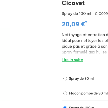
Cicavet
Spray de 100 ml
- CIC009
*
28,09 €
Nettoyage et entretien d
Idéal pour nettoyer les p
pique pas et grâce à son 
Spray formulé aux huiles 
Ciste ladanifère aux
Lire la suite
cicatrisante.
Clou de girofle puis
antiparasitaire et an
Spray de 30 ml
Tea tree antibactérie
Lavande vraie cicatr
Flacon pompe de 30 ml
Renforcé par les teintur
et par le calendula offic