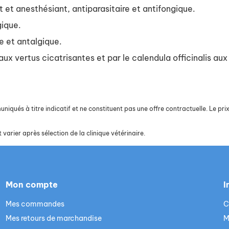
t et anesthésiant, antiparasitaire et antifongique.
gique.
e et antalgique.
aux vertus cicatrisantes et par le calendula officinalis au
iqués à titre indicatif et ne constituent pas une offre contractuelle. Le prix 
 varier après sélection de la clinique vétérinaire.
Mon compte
I
Mes commandes
C
Mes retours de marchandise
M