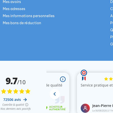
Mes avoirs
D
Mes adresses
C
Mes informations personnelles
A
Mes bons de réduction
P
Q
P
G