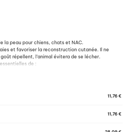
e la peau pour chiens, chats et NAC.
laies et favoriser la reconstruction cutanée. Il ne
goût répellent, l’animal évitera de se lécher.
essentielles de :
 vertus anti-infectieuse, antihémorragique et
sant antibactérien, cautérisant et anesthésiant,
tifongique.
11,76 €
n, antiparasitaire et antifongique.
isante, régénératrice cutanée et antalgique.
11,76 €
es mères de centella asiatica aux vertus cicatrisantes
inalis aux vertus apaisantes.