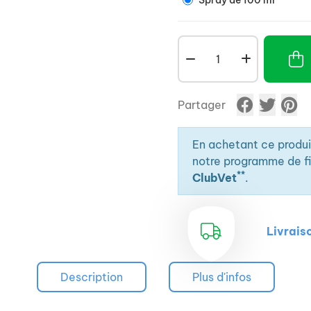
Spray de 100 ml
Partager
En achetant ce produ
notre programme de fid
**
ClubVet
.
Livrais
Description
Plus d'infos