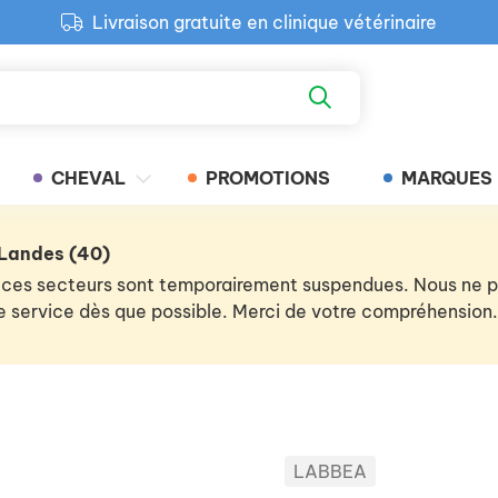
Livraison gratuite en clinique vétérinaire
Paiement 100% sécurisé
Retour produit gratuit en clinique
Livraison gratuite en clinique vétérinaire
CHEVAL
PROMOTIONS
MARQUES
 Landes (40)
 de ces secteurs sont temporairement suspendues. Nous ne
 le service dès que possible. Merci de votre compréhension.
LABBEA