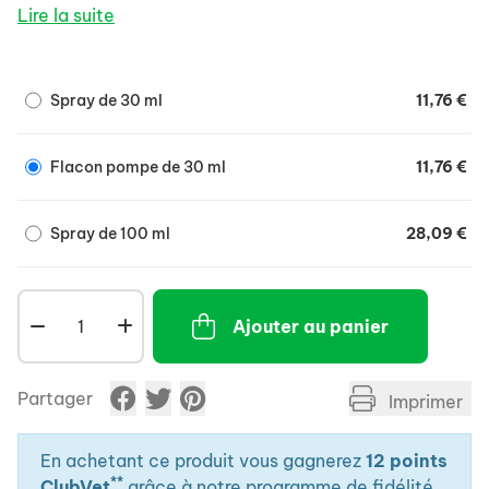
altérations.
Lire la suite
Spray de 30 ml
11,76 €
Flacon pompe de 30 ml
11,76 €
Spray de 100 ml
28,09 €
Ajouter au panier
Partager
Imprimer
En achetant ce produit vous gagnerez
12 points
**
ClubVet
grâce à notre programme de fidélité.