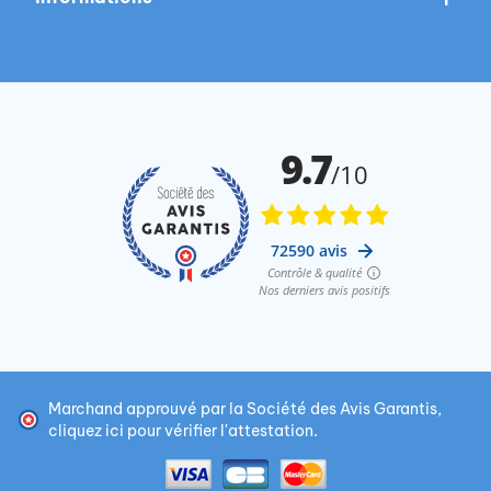
Marchand approuvé par la Société des Avis Garantis,
cliquez ici pour vérifier l'attestation
.