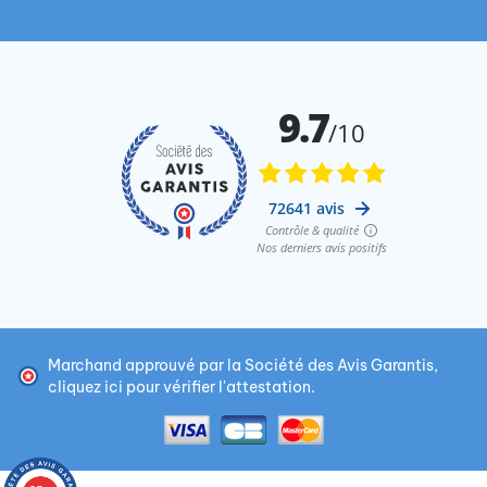
Marchand approuvé par la Société des Avis Garantis,
cliquez ici pour vérifier l'attestation
.