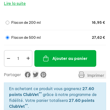
antiseptique de la chlorhexidine digluconate 3 %,
Lire la suite
tout en hydratant et renforçant l'écosystème de
la peau.
Efficacité bactéricide et levuricide.
Flacon de 200 ml
16,95 €
Restructurant, facilite le démêlage et laisse le
poil doux et brillant.
Flacon de 500 ml
27,62 €
Pour un apport régulier et prolongé en Ophytrium et
chlorhexidine digluconate, utiliser DOUXO® S3 PYO
Mousse.
Ajouter au panier
Partager
Imprimer
En achetant ce produit vous gagnerez
27.60
**
points ClubVet
grâce à notre programme de
fidélité. Votre panier totalisera
27.60 points
**
ClubVet
.