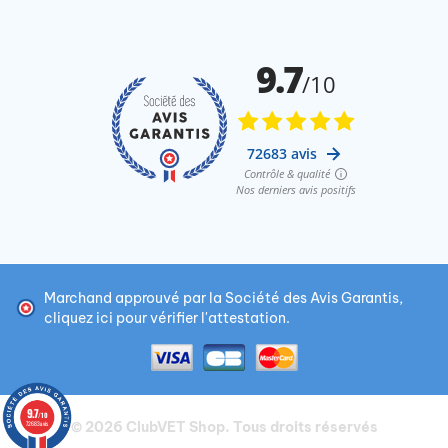
Marchand approuvé par la Société des Avis Garantis,
cliquez ici pour vérifier l'attestation
.
9.7
/10
© 2026
ClubVET Shop
. Tous droits réservés
72683 avis