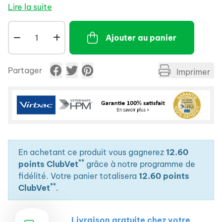
diminue la sensation de démangeaison.
Lire la suite
- Action astringente, liée à la présence d'extrait
d'Hamamélis, permet d'assécher les lésions.
Ajouter au panier
- Ne contient pas de substance allergisante.
Partager
Imprimer
En achetant ce produit vous gagnerez
12.60
**
points ClubVet
grâce à notre programme de
fidélité. Votre panier totalisera
12.60 points
**
ClubVet
.
Livraison gratuite chez votre