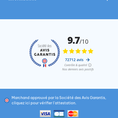
Marchand approuvé par la Société des Avis Garantis,
cliquez ici pour vérifier l'attestation
.