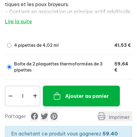
tiques et les poux broyeurs.
- Contient en association un principe actif adulticide,
le fipronil, et un principe actif ovicide et larvicide, le
Lire la suite
(S)-méthoprène :
- Assure une protection continue grâce à une double
action sur les puces : à la fois sur les adultes et sur les
4 pipettes de 4,02 ml
41,53 €
formes immatures.
- Efficacité insecticide contre les nouvelles
infestations par les puces adultes, persiste pendant
Boîte de 2 plaquettes thermoformées de 3
59,64
4 semaines.
pipettes
€
- Efficacité acaricide contre les tiques, persiste
jusqu'à 2 semaines.
- Le médicament peut être intégré dans un
Ajouter au panier
programme thérapeutique de la Dermatite Allergique
par Piqûres de Puces (DAPP).
CONTRE-INDICATION : ne pas traiter les chiots de
Partager
Imprimer
moins de 2 mois.
En achetant ce produit vous gagnerez
59.40