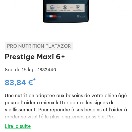
PRO NUTRITION FLATAZOR
Prestige Maxi 6+
Sac de 15 kg
- 1833440
*
83,84 €
Une nutrition adaptée aux besoins de votre chien âgé
pourra l' aider à mieux lutter contre les signes du
vieillissement. Pour répondre à ses besoins et l’aider à
garder sa vitalité le plus longtemps possible, Pro-
Nutrition a développé les croquettes pour chien
Lire la suite
senior de grande taille Prestige ADULT 6+ MAXI :