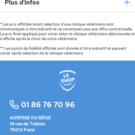
Plus d'infos
L’incorporation de cartilage hydrolysé (riche en
collagène), de chondroïtine sulfate et de
glucosamine sulfate, pour aider à la protection et
*
Les prix affichés avant sélection d’une clinique vétérinaire sont
au soutien des articulations.
communiqués à titre indicatif et ne constituent pas une offre contractuelle.
Le prix final appliqué peut varier selon la clinique vétérinaire sélectionnée et
Le complexe Marine Active Benefit (autolysats
s’affiche après le choix de votre vétérinaire.
de poissons), source de peptides et d’acides gras
**
Les points de fidélité affichés sont donnés à titre indicatif et peuvent
essentiels (EPA/DHA), pour aider à
maintenir une
varier après sélection de la clinique vétérinaire.
peau saine
et un pelage brillant.
Les antioxydants naturels des extraits de romarin
et des fibres de pomme et de la levure de bière,
des vitamines E et C et de la taurine, qui aident à
bloquer les radicaux libres responsables du
vieillissement cellulaire.
01 86 76 70 96
ADRESSE DU SIÈGE
14 rue de Tolbiac
75013 Paris