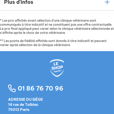
Plus d'infos
mastication facilitée et une
bonne hygiène
dentaire
.
L'association de probiotiques (
Enterrococcus
*
Les prix affichés avant sélection d’une clinique vétérinaire sont
faecium
) et de prébiotiques naturels (pommes et
communiqués à titre indicatif et ne constituent pas une offre contractuelle.
Le prix final appliqué peut varier selon la clinique vétérinaire sélectionnée et
fibres de féveroles), pour
assurer la
s’affiche après le choix de votre vétérinaire.
satiété
et
soutenir le développement de la ﬂore
**
Les points de fidélité affichés sont donnés à titre indicatif et peuvent
intestinale
de votre animal.
varier après sélection de la clinique vétérinaire.
De l’argile et de la levure de bière pour sécuriser
le transit digestif.
Le complexe
Marine Active Benefi
t (autolysats
de poissons), source d’acides gras oméga-3,
accompagnés par la vitamine E, essentiels pour
obtenir un
pelage sain et soyeux.
01 86 76 70 96
Une
bonne vitalité
et un
système immunitaire
renforcé
grâce à l’introduction de vitamines
ADRESSE DU SIÈGE
protégées et à l’intégration d’antioxydants
14 rue de Tolbiac
naturels (polyphénols des fibres de pomme et
75013 Paris