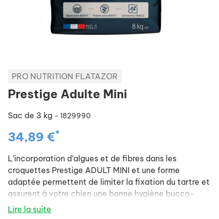
PRO NUTRITION FLATAZOR
Prestige Adulte Mini
Sac de 3 kg
- 1829990
*
34,89 €
L’incorporation d’algues et de fibres dans les
croquettes
Prestige ADULT MINI
et une forme
adaptée permettent de
limiter la fixation du tartre
et
assurent à votre chien une
bonne hygiène bucco-
dentaire
.
Lire la suite
L’apport équilibré des nutriments essentiels, la