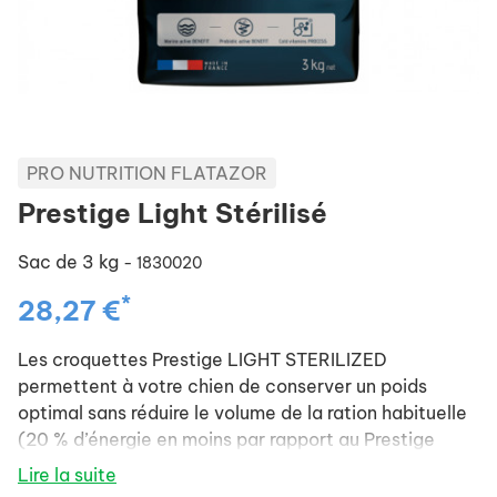
PRO NUTRITION FLATAZOR
Prestige Light Stérilisé
Sac de 3 kg
- 1830020
*
28,27 €
Les croquettes Prestige LIGHT STERILIZED
permettent à votre chien de conserver un poids
optimal sans réduire le volume de la ration habituelle
(20 % d’énergie en moins par rapport au Prestige
Adult) grâce à la présence de fibres (formule
Lire la suite
hypocalorique). Le rapport adapté entre protéines et