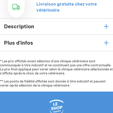
Livraison gratuite chez votre
satiété et la santé intestinale de votre
vétérinaire
compagnon.
Une quantité modérée en matières grasses pour
permettre de garder un volume de ration
Description
journalière adéquat et donc un total
épanouissement de votre chien.
Plus d'infos
Le complexe Marine Active Benefit (autolysats
de poissons, sources de peptides), qui offre un
équilibre optimal en acides gras essentiels
*
Les prix affichés avant sélection d’une clinique vétérinaire sont
(oméga 6 et 3). Associé à la biotine et au zinc
communiqués à titre indicatif et ne constituent pas une offre contractuelle.
chelaté, il assure un pelage sain et soyeux.
Le prix final appliqué peut varier selon la clinique vétérinaire sélectionnée et
s’affiche après le choix de votre vétérinaire.
Des algues incorporées dans la recette et une
**
Les points de fidélité affichés sont donnés à titre indicatif et peuvent
forme adaptée de croquettes afin de limiter la
varier après sélection de la clinique vétérinaire.
fixation du tartre.
Ne pas utiliser cet aliment chez les chiots et les
femelles en gestation ou en lactation.