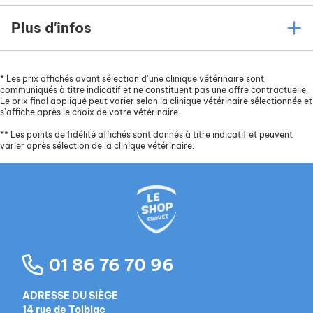
flatulences.
Plus d'infos
Des peptides marins, source naturelle de
collagène de type II, accompagnés de cartilage
hydrolysé, de glucosamine et chondroïtine
*
Les prix affichés avant sélection d’une clinique vétérinaire sont
sulfate, qui constituent des nutriments
communiqués à titre indicatif et ne constituent pas une offre contractuelle.
indispensables pour la
santé des articulations
et
Le prix final appliqué peut varier selon la clinique vétérinaire sélectionnée et
s’affiche après le choix de votre vétérinaire.
la
mobilité
de votre compagnon.
**
Les points de fidélité affichés sont donnés à titre indicatif et peuvent
Une
taille de croquette adaptée
pour une
varier après sélection de la clinique vétérinaire.
meilleure mastication : de grosses croquettes,
plus nourrissantes. Le chien les mâche plus
longtemps et ralentit sa vitesse d’ingestion, ce
qui lui permet d’en tirer le meilleur.
De l’huile de colza, source naturelle d’acides gras
oméga-6, et de la vitamine E, nécessaires pour
obtenir un
pelage sain et soyeux
.
01 86 76 70 96
Des fruits et des légumes, sources de
ADRESSE DU SIÈGE
micronutriments, qui complètent cette recette
14 rue de Tolbiac