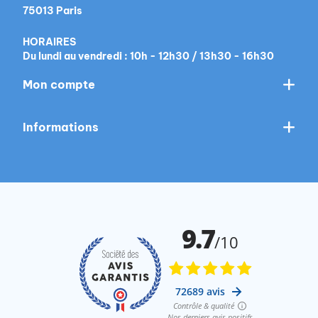
et répondent aux besoins quotidiens de votre
75013 Paris
chien.
HORAIRES
Du lundi au vendredi : 10h - 12h30 / 13h30 - 16h30
Mon compte
Informations