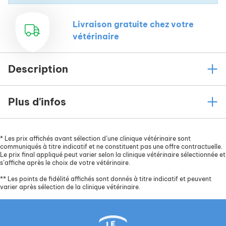
Une
absence totale de céréale (0% gluten)
et
une teneur en amidon modérée (25.5%),
Livraison gratuite chez votre
importantes pour les chiens qui présentent une
vétérinaire
sensibilité digestive, caractérisée par des selles
de mauvaise qualité et des flatulences.
Description
De l’huile de colza et le complexe
Marine Active
Benefit
(autolysats de poissons), sources
d’acides gras oméga-6 et oméga-3, ainsi que de
Plus d'infos
la vitamine E, nécessaires pour obtenir un
pelage
sain
et soyeux, mais aussi pour le
soutien
ostéoarticulaire
.
*
Les prix affichés avant sélection d’une clinique vétérinaire sont
Des algues et des fibres, associées à une taille
communiqués à titre indicatif et ne constituent pas une offre contractuelle.
Le prix final appliqué peut varier selon la clinique vétérinaire sélectionnée et
appropriée de croquette, qui assurent une
s’affiche après le choix de votre vétérinaire.
mastication correcte et une
bonne hygiène
**
Les points de fidélité affichés sont donnés à titre indicatif et peuvent
dentaire
.
varier après sélection de la clinique vétérinaire.
Des fruits et des légumes, sources de
micronutriments, qui complètent cette recette
et répondent aux besoins quotidiens de votre