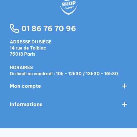
dentaire.
Des fruits et des légumes, sources de
micronutriments, qui complètent cette recette
01 86 76 70 96
et répondent aux besoins quotidiens de votre
chien.
ADRESSE DU SIÈGE
14 rue de Tolbiac
75013 Paris
HORAIRES
Du lundi au vendredi : 10h - 12h30 / 13h30 - 16h30
Mon compte
Informations