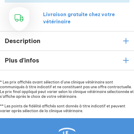
Des fibres, solubles et insolubles, provenant des
Livraison gratuite chez votre
pommes et des cosses de féveroles, pour assurer
vétérinaire
la satiété et soutenir la santé intestinale de votre
compagnon.
Une alimentation sans céréale (0% gluten), avec
Description
une teneur en amidon modérée (25%), adaptée
pour les chiens qui présentent une sensibilité
Plus d'infos
digestive, caractérisée par des selles de
mauvaise qualité et des flatulences.
De l’huile de colza et le complexe Marine Active
*
Les prix affichés avant sélection d’une clinique vétérinaire sont
Benefit (autolysats de poissons), sources
communiqués à titre indicatif et ne constituent pas une offre contractuelle.
d’acides gras oméga-6 et oméga-3, ainsi que de
Le prix final appliqué peut varier selon la clinique vétérinaire sélectionnée et
s’affiche après le choix de votre vétérinaire.
la vitamine E, essentiels pour obtenir un pelage
sain et soyeux.
**
Les points de fidélité affichés sont donnés à titre indicatif et peuvent
varier après sélection de la clinique vétérinaire.
Des algues, et des fibres, associées à une taille
appropriée des croquettes, qui assurent
une mastication correcte et une bonne hygiène