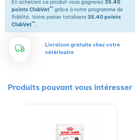
En achetant ce produit vous gagnerez
35.40
animal mange à la fois des aliments secs et humides.
**
points ClubVet
grâce à notre programme de
Afin de respecter les préférences alimentaires de
fidélité. Votre panier totalisera
35.40 points
tous les chiens, il est possible d’associer les aliments
**
ClubVet
.
ROYAL CANIN® ADULT SAMLL DOGS
et ROYAL
CANIN® ADULT émincés en Sauce*.
*
En fonction de la disponibilité des produits
Livraison gratuite chez votre
vétérinaire
Produits pouvant vous intéresser