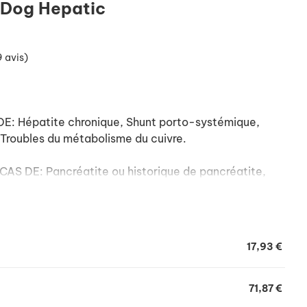
t Dog Hepatic
9 avis)
 Hépatite chronique, Shunt porto-systémique,
Troubles du métabolisme du cuivre.
DE: Pancréatite ou historique de pancréatite,
e aiguë sans encéphalose hépatique1, Croissance,
17,93 €
71,87 €