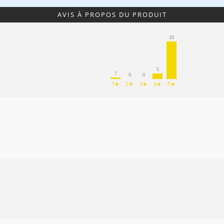
AVIS À PROPOS DU PRODUIT
33
5
1
0
0
1★
2★
3★
4★
5★