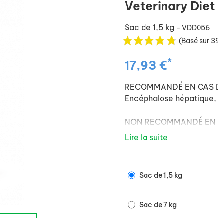
Veterinary Die
Sac de 1,5 kg
- VDD056
(Basé sur 3
*
17,93 €
RECOMMANDÉ EN CAS DE:
Encéphalose hépatique, 
NON RECOMMANDÉ EN CAS 
Hyperlipidémie, Hépatit
Lire la suite
gestation/lactation.
Sac de 1,5 kg
Sac de 7 kg