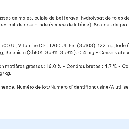
isses animales, pulple de betterave, hydrolysat de foies de 
extrait de rose d'Inde (source de lutéine). Sources de proté
 : 18500 UI, Vitamine D3 : 1200 UI, Fer (3b103): 122 mg, I
 Sélénium (3b801, 3b811, 3b812): 0,4 mg - Conservateur
en matières grasses : 16,0 % - Cendres brutes : 4,7 % - Cel
g/kg.
nence. Numéro de lot/Numéro d'identifiant usine/A utiliser