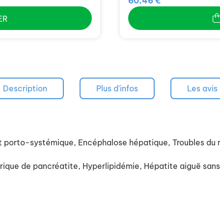
60,46 €
ER
Description
Plus d'infos
Les avis
orto-systémique, Encéphalose hépatique, Troubles du m
ue de pancréatite, Hyperlipidémie, Hépatite aiguë sans