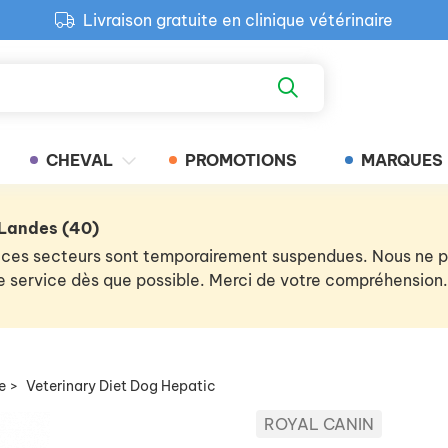
Livraison gratuite en clinique vétérinaire
Paiement 100% sécurisé
Retour produit gratuit en clinique
Livraison gratuite en clinique vétérinaire
CHEVAL
PROMOTIONS
MARQUES
 Landes (40)
 de ces secteurs sont temporairement suspendues. Nous ne
 le service dès que possible. Merci de votre compréhension.
e
>
Veterinary Diet Dog Hepatic
ROYAL CANIN