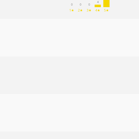
4
0
0
0
1★
2★
3★
4★
5★