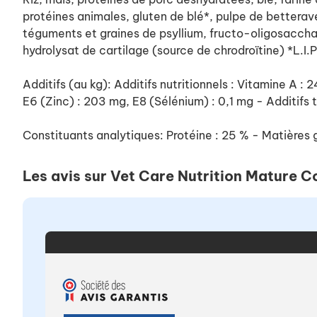
protéines animales, gluten de blé*, pulpe de betterav
téguments et graines de psyllium, fructo-oligosacchar
hydrolysat de cartilage (source de chrodroïtine) *L.I.P
Additifs (au kg): Additifs nutritionnels : Vitamine A :
E6 (Zinc) : 203 mg, E8 (Sélénium) : 0,1 mg - Additifs
Constituants analytiques: Protéine : 25 % - Matières g
Les avis sur Vet Care Nutrition Mature C