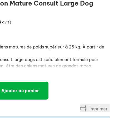
ion Mature Consult Large Dog
4 avis)
ens matures de poids supérieur à 25 kg. À partir de
sult large dogs est spécialement formulé pour
bien-être des chiens matures de grandes races.
ct sur les principaux organes des chiens, notamment
cerveau. Cette formule contient une sélection de
daptées qui aide à maintenir la qualité de vie des
Ajouter au panier
nt équilibrée pour aider à préserver la masse
Imprimer
à la bonne santé des os et des articulations.
s de la gamme vétérinaire ROYAL CANIN, ROYAL