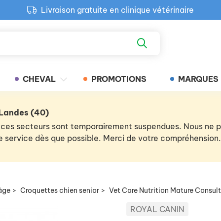
Livraison gratuite en clinique vétérinaire
Paiement 100% sécurisé
Retour produit gratuit en clinique
Livraison gratuite en clinique vétérinaire
CHEVAL
PROMOTIONS
MARQUES
 Landes (40)
 de ces secteurs sont temporairement suspendues. Nous ne
 le service dès que possible. Merci de votre compréhension.
âge
>
Croquettes chien senior
>
Vet Care Nutrition Mature Consul
ROYAL CANIN