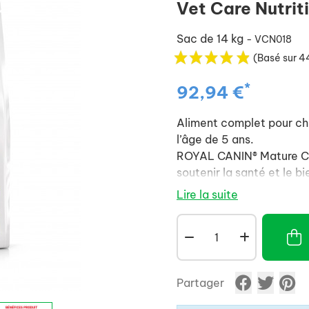
Vet Care Nutrit
Sac de 14 kg
- VCN018
(Basé sur 4
*
92,94 €
Aliment complet pour chi
l’âge de 5 ans.
ROYAL CANIN® Mature Con
soutenir la santé et le 
L’âge peut avoir un impa
Lire la suite
les reins, le cœur et le 
nutriments aux teneurs a
chiens.
Une formule spécifiqueme
musculaire avec l’âge.
Partager
Formulé pour contribuer 
Comme tous les aliment