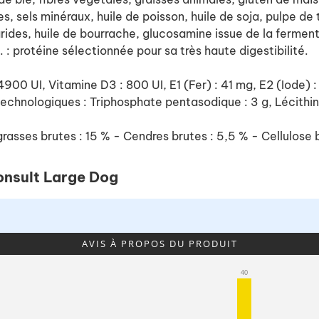
es, sels minéraux, huile de poisson, huile de soja, pulpe
ides, huile de bourrache, glucosamine issue de la fermentat
. : protéine sélectionnée pour sa très haute digestibilité.
 24900 UI, Vitamine D3 : 800 UI, E1 (Fer) : 41 mg, E2 (Iode)
 technologiques : Triphosphate pentasodique : 3 g, Lécith
rasses brutes : 15 % - Cendres brutes : 5,5 % - Cellulose b
onsult Large Dog
AVIS À PROPOS DU PRODUIT
40