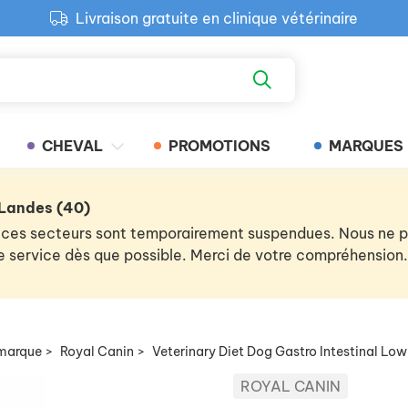
Livraison gratuite en clinique vétérinaire
Paiement 100% sécurisé
Retour produit gratuit en clinique
Livraison gratuite en clinique vétérinaire
CHEVAL
PROMOTIONS
MARQUES
 Landes (40)
 de ces secteurs sont temporairement suspendues. Nous ne
 le service dès que possible. Merci de votre compréhension.
marque
>
Royal Canin
>
Veterinary Diet Dog Gastro Intestinal Low
ROYAL CANIN