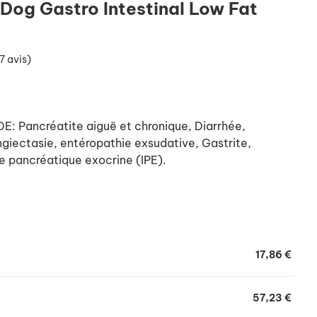
 Dog Gastro Intestinal Low Fat
7 avis)
Pancréatite aiguë et chronique, Diarrhée,
giectasie, entéropathie exsudative, Gastrite,
e pancréatique exocrine (IPE).
 DE: Croissance, gestation/lactation.
17,86 €
57,23 €