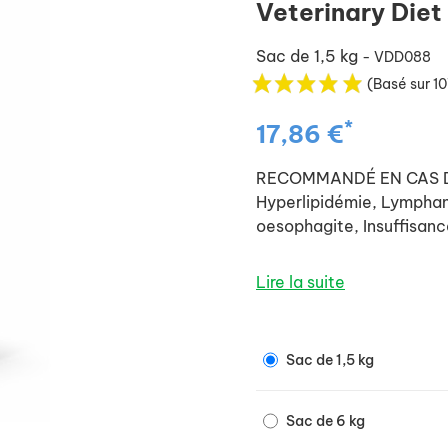
Veterinary Diet
Sac de 1,5 kg
- VDD088
(Basé sur 10
*
17,86 €
RECOMMANDÉ EN CAS DE: 
Hyperlipidémie, Lymphan
oesophagite, Insuffisanc
NON RECOMMANDÉ EN CAS
Lire la suite
Sac de 1,5 kg
Sac de 6 kg