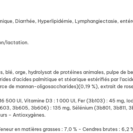
ue, Diarrhée, Hyperlipidémie, Lymphangiectasie, entéro
/lactation.
, blé, orge, hydrolysat de protéines animales, pulpe de be
rides d’acides palmitique et stéarique estérifiés par l’acid
rce de mannan-oligosaccharides)(0,19 %), extrait de rose 
 : 16 500 UI, Vitamine D3 : 1 000 UI, Fer (3b103) : 45 mg,
03, 3b605, 3b606) : 135 mg, Sélénium (3b801, 3b811, 3b8
eurs – Antioxygènes.
r en matières grasses : 7,0 % - Cendres brutes : 6,2 % - 