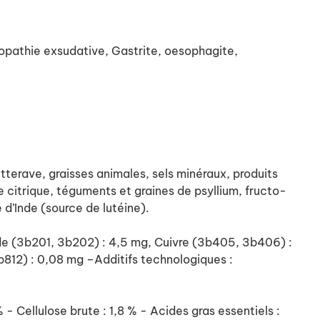
pathie exsudative, Gastrite, oesophagite,
tterave, graisses animales, sels minéraux, produits
e citrique, téguments et graines de psyllium, fructo-
d’Inde (source de lutéine).
 Iode (3b201, 3b202) : 4,5 mg, Cuivre (3b405, 3b406) :
12) : 0,08 mg –Additifs technologiques :
Cellulose brute : 1,8 % - Acides gras essentiels :