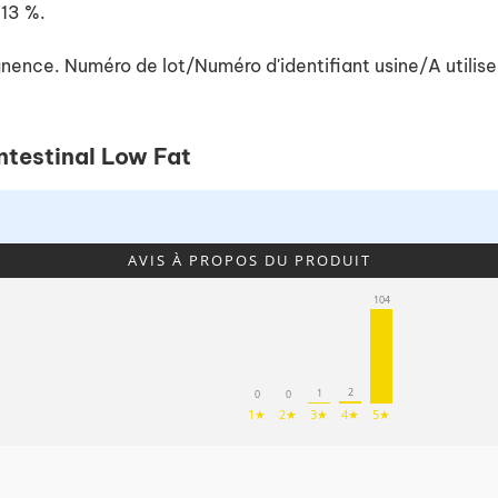
,13 %.
nence. Numéro de lot/Numéro d'identifiant usine/A utiliser
ntestinal Low Fat
AVIS À PROPOS DU PRODUIT
104
2
1
0
0
1★
2★
3★
4★
5★