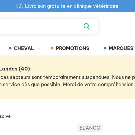
Livraison gratuite en clinique vétérinaire
Paiement 100% sécurisé
Retour produit gratuit en clinique
Livraison gratuite en clinique vétérinaire
CHEVAL
PROMOTIONS
MARQUES
 Landes (40)
 de ces secteurs sont temporairement suspendues. Nous ne
 le service dès que possible. Merci de votre compréhension.
solve
ELANCO