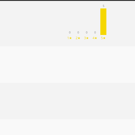
5
0
0
0
0
1★
2★
3★
4★
5★