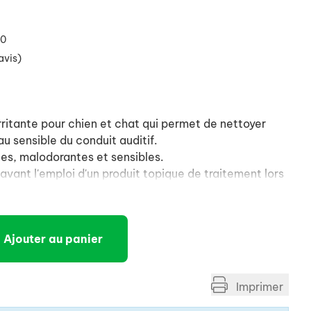
20
avis)
irritante pour chien et chat qui permet de nettoyer
u sensible du conduit auditif.
les, malodorantes et sensibles.
avant l'emploi d'un produit topique de traitement lors
reille et appuyer sur le flacon pour introduire une
Ajouter au panier
idavet SUROSOLVE à la base du conduit auditif .
ase de l'oreille quelques secondes pour permettre à
 fond du conduit.
Imprimer
minutes.
rne et essuyer l'excédent de produit.tion