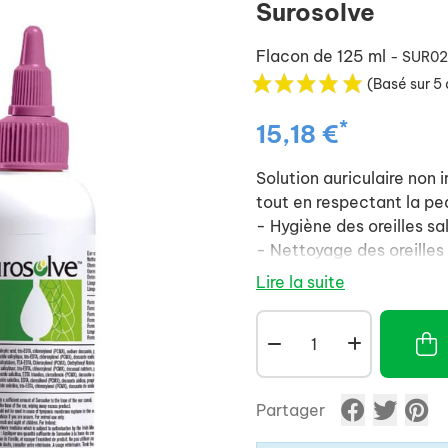
Surosolve
Flacon de 125 ml
- SUR0
(Basé sur 5 
*
15,18 €
Solution auriculaire non 
tout en respectant la pea
- Hygiène des oreilles sa
- Nettoyage des oreilles 
d'otites externes.
Lire la suite
Mode d'emploi :
- Placer l'embout dans l'o
quantité suffisante de F
- Masser doucement la b
la solution d'atteindre le
Partager
- Laisser agir quelques 
- Nettoyer l'oreille exte