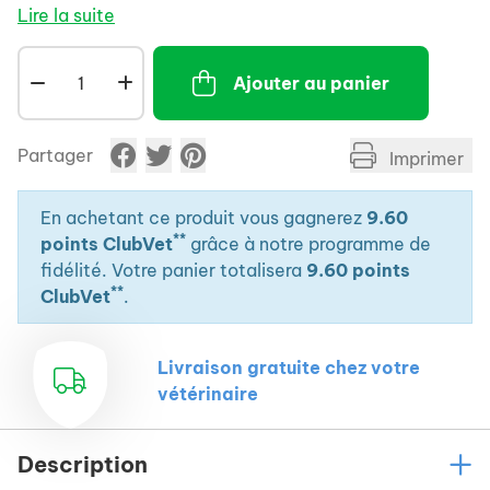
d'otite externe. Le complexe breveté HaAg+
Lire la suite
contribue à apaiser, restructurer et rétablir
l'écosystème cutané (pavillion auriculaire).
Ajouter au panier
Partager
Imprimer
En achetant ce produit vous gagnerez
9.60
**
points ClubVet
grâce à notre programme de
fidélité. Votre panier totalisera
9.60 points
**
ClubVet
.
Livraison gratuite chez votre
vétérinaire
Description