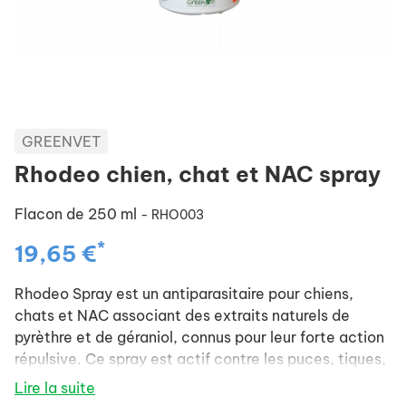
GREENVET
Rhodeo chien, chat et NAC spray
Flacon de 250 ml
- RHO003
*
19,65 €
Rhodeo Spray est un antiparasitaire pour chiens,
chats et NAC associant des extraits naturels de
pyrèthre et de géraniol, connus pour leur forte action
répulsive. Ce spray est actif contre les puces, tiques,
poux et phlébotomes.
Lire la suite
Effet rémanent : 30 jours.