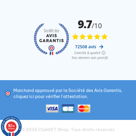
Marchand approuvé par la Société des Avis Garantis,
cliquez ici pour vérifier l'attestation
.
9.7
/10
© 2026
ClubVET Shop
. Tous droits réservés
72508 avis