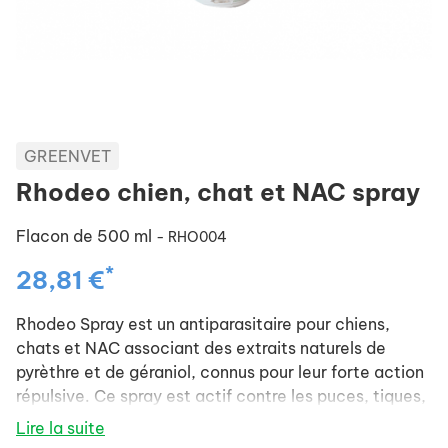
GREENVET
Rhodeo chien, chat et NAC spray
Flacon de 500 ml
- RHO004
*
28,81 €
Rhodeo Spray est un antiparasitaire pour chiens,
chats et NAC associant des extraits naturels de
pyrèthre et de géraniol, connus pour leur forte action
répulsive. Ce spray est actif contre les puces, tiques,
poux et phlébotomes.
Lire la suite
Effet rémanent : 30 jours.