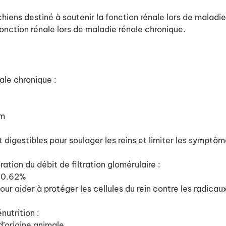
iens destiné à soutenir la fonction rénale lors de maladi
onction rénale lors de maladie rénale chronique.
ale chronique :
um
digestibles pour soulager les reins et limiter les symptô
ation du débit de filtration glomérulaire :
: 0.62%
ur aider à protéger les cellules du rein contre les radicaux
nutrition :
d’origine animale