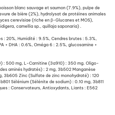
poisson blanc sauvage et saumon (7.9%), pulpe de
levure de bière (2%), hydrolysat de protéines animales
myces cerevisiae (riche en β-Glucanes et MOS),
igera, camellia sp., quillaja saponaria) .
: 20%, Humidité : 9.5%, Cendres brutes : 5.3%,
 EPA + DHA : 0.6%, Oméga 6 : 2.5%, glucosamine +
0) : 500 mg, L-Carnitine (3a910) : 350 mg. Oligo-
'acides aminés hydratés) : 2 mg, 3b502 Manganèse
 3b605 Zinc (Sulfate de zinc monohydraté) : 120
b801 Sélénium (Sélénite de sodium) : 0.10 mg, 3b811
ues : Conservateurs, Antioxydants, Liants : E562