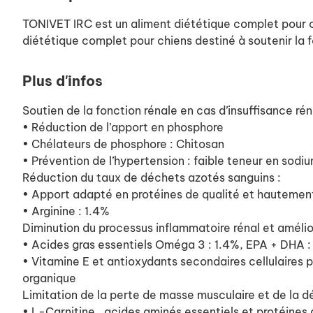
TONIVET IRC est un aliment diététique complet pour ch
diététique complet pour chiens destiné à soutenir la f
Plus d'infos
Soutien de la fonction rénale en cas d’insuffisance rén
• Réduction de l’apport en phosphore
• Chélateurs de phosphore : Chitosan
• Prévention de l’hypertension : faible teneur en sodi
Réduction du taux de déchets azotés sanguins :
• Apport adapté en protéines de qualité et hautement 
• Arginine : 1.4%
Diminution du processus inflammatoire rénal et amélior
• Acides gras essentiels Oméga 3 : 1.4%, EPA + DHA 
• Vitamine E et antioxydants secondaires cellulaires po
organique
Limitation de la perte de masse musculaire et de la dé
• L-Carnitine , acides aminés essentiels et protéines 