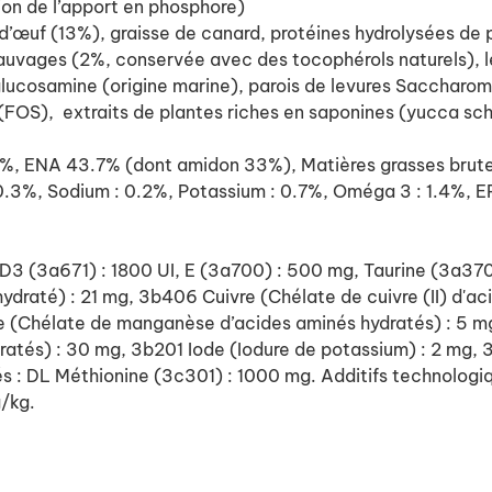
ion de l’apport en phosphore)
œuf (13%), graisse de canard, protéines hydrolysées de 
s sauvages (2%, conservée avec des tocophérols naturels), 
glucosamine (origine marine), parois de levures Saccharo
 (FOS), extraits de plantes riches en saponines (yucca schid
 ENA 43.7% (dont amidon 33%), Matières grasses brutes 
: 0.3%, Sodium : 0.2%, Potassium : 0.7%, Oméga 3 : 1.4%,
 D3 (3a671) : 1800 UI, E (3a700) : 500 mg, Taurine (3a37
ahydraté) : 21 mg, 3b406 Cuivre (Chélate de cuivre (II) d
(Chélate de manganèse d’acides aminés hydratés) : 5 mg,
atés) : 30 mg, 3b201 Iode (Iodure de potassium) : 2 mg, 3
 : DL Méthionine (3c301) : 1000 mg. Additifs technologiq
/kg.