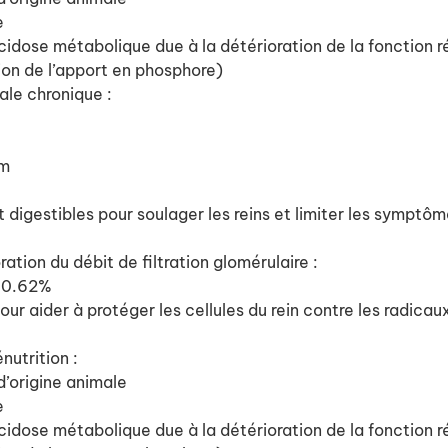
e
’acidose métabolique due à la détérioration de la fonction
ion de l’apport en phosphore)
ale chronique :
um
digestibles pour soulager les reins et limiter les symptô
ation du débit de filtration glomérulaire :
: 0.62%
ur aider à protéger les cellules du rein contre les radicaux
nutrition :
d’origine animale
e
’acidose métabolique due à la détérioration de la fonction