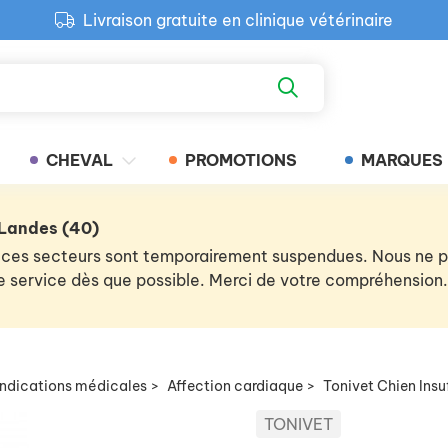
Livraison gratuite en clinique vétérinaire
Paiement 100% sécurisé
Retour produit gratuit en clinique
Livraison gratuite en clinique vétérinaire
CHEVAL
PROMOTIONS
MARQUES
 Landes (40)
 de ces secteurs sont temporairement suspendues. Nous ne
 le service dès que possible. Merci de votre compréhension.
indications médicales
>
Affection cardiaque
>
Tonivet Chien Insu
TONIVET