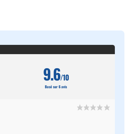
9.6
/10
Basé sur 6 avis