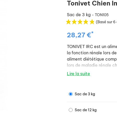
Tonivet Chien I
Sac de 3 kg
- TON105
(Basé sur 6 
*
28,27 €
TONIVET IRC est un alime
la fonction rénale lors 
aliment diététique compl
lors de maladie rénale c
Lire la suite
Sac de 3 kg
Sac de 12 kg