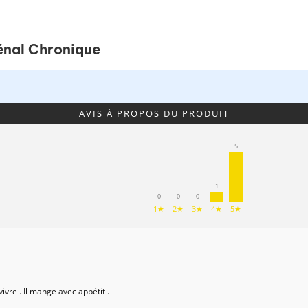
Rénal Chronique
AVIS À PROPOS DU PRODUIT
5
1
0
0
0
1★
2★
3★
4★
5★
vre . Il mange avec appétit .