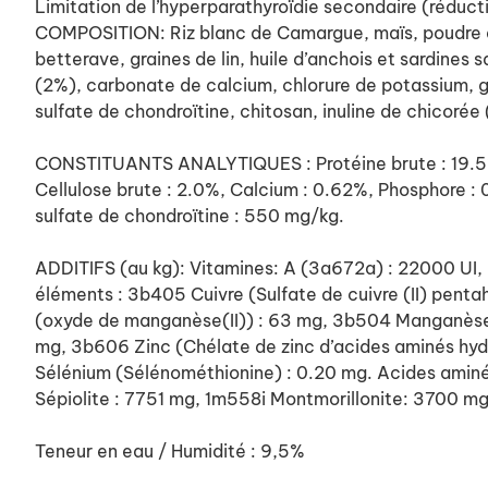
Limitation de l’hyperparathyroïdie secondaire (réduct
COMPOSITION: Riz blanc de Camargue, maïs, poudre d’
betterave, graines de lin, huile d’anchois et sardine
(2%), carbonate de calcium, chlorure de potassium, 
sulfate de chondroïtine, chitosan, inuline de chicorée
CONSTITUANTS ANALYTIQUES : Protéine brute : 19.5%,
Cellulose brute : 2.0%, Calcium : 0.62%, Phosphore 
sulfate de chondroïtine : 550 mg/kg.
ADDITIFS (au kg): Vitamines: A (3a672a) : 22000 UI,
éléments : 3b405 Cuivre (Sulfate de cuivre (II) pent
(oxyde de manganèse(II)) : 63 mg, 3b504 Manganèse 
mg, 3b606 Zinc (Chélate de zinc d’acides aminés hydr
Sélénium (Sélénométhionine) : 0.20 mg. Acides aminés
Sépiolite : 7751 mg, 1m558i Montmorillonite: 3700 mg
Teneur en eau / Humidité : 9,5%