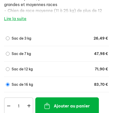
grandes et moyennes races
- Chien de race moyenne (11 à 25 kg) de plus de 12
mois
Lire la suite
- Chien de grande race (>25kg) de plus de 18 mois
Sac de 3 kg
26,49 €
Sac de 7 kg
47,98 €
Sac de 12 kg
71,90 €
Sac de 16 kg
83,70 €
Ajouter au panier