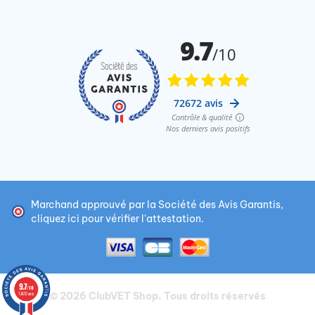
Marchand approuvé par la Société des Avis Garantis,
cliquez ici pour vérifier l'attestation
.
9.7
/10
© 2026
ClubVET Shop
. Tous droits réservés
72672 avis