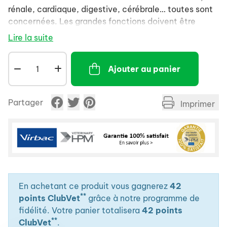
rénale, cardiaque, digestive, cérébrale… toutes sont
concernées. Les grandes fonctions doivent être
protégées. La baisse d’activité prédispose à la fonte
Lire la suite
musculaire et à l’ankylose des articulations.
Chien de race moyenne (11 à 25 kg) de plus de 8
Ajouter au panier
ans
Chien de grande race (>25 kg) de plus de 6 ans
Partager
Imprimer
En achetant ce produit vous gagnerez
42
**
points ClubVet
grâce à notre programme de
fidélité. Votre panier totalisera
42 points
**
ClubVet
.