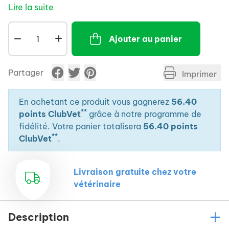
soutien anti-arthrosique.
Lire la suite
- Apport en acide hyaluronique : constituant du
cartilage articulaire pour améliorer sa
Ajouter au panier
régénérescence.
- Riche en acides gras oméga-3 pour leur activité
anti-inflammatoire.
Partager
Imprimer
En achetant ce produit vous gagnerez
56.40
**
points ClubVet
grâce à notre programme de
fidélité. Votre panier totalisera
56.40 points
**
ClubVet
.
Livraison gratuite chez votre
vétérinaire
Description