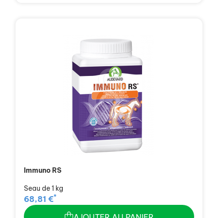
Immuno RS
Seau de 1 kg
*
68,81 €
AJOUTER AU PANIER