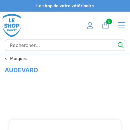
Le shop de votre vétérinaire
0
<
Marques
AUDEVARD
Chien
Chat
NAC
Cheval
Ruminant
Promotions
Marques
Guide des races