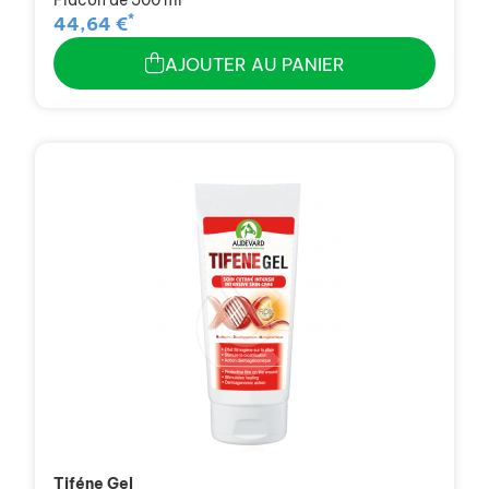
*
44,64 €
AJOUTER AU PANIER
Tiféne Gel