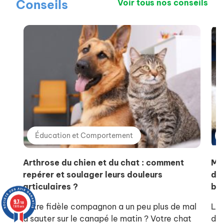
Conseils
Voir tous nos conseils
Éducation et Comportement
Arthrose du chien et du chat : comment
Ma
repérer et soulager leurs douleurs
de 
articulaires ?
bie
9.7
/10
Votre fidèle compagnon a un peu plus de mal
L’o
72615 avis
à sauter sur le canapé le matin ? Votre chat
de 