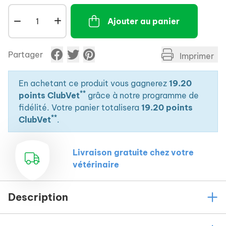
Coupures/crevasses des coussinets,
Ajouter au panier
Lésions des espaces interdigitaux,
Eczéma, escarres, irritations.
Partager
Imprimer
Piqures,
Plaies, brûlures,
En achetant ce produit vous gagnerez
19.20
Manque d'hydratation ou sensibilité des
**
points ClubVet
grâce à notre programme de
coussinets, cales de coudes,
fidélité. Votre panier totalisera
19.20 points
**
Coupures.
ClubVet
.
Sport canin :
indispensable pour soigner les
irritations des coussinets dues à la neige, au sel,
Livraison gratuite chez votre
goudron ou sols durs.
vétérinaire
Pour les chevaux :
blessure à la commissure des
lèvres, au garrot, frottements à cause de la selle, du
filet, des protections. Sécheresse des naseaux.
Description