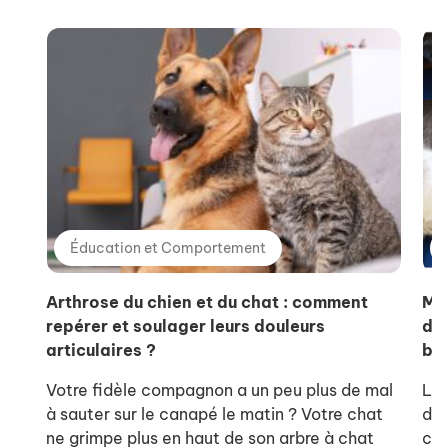
Éducation et Comportement
Arthrose du chien et du chat : comment
Ma
repérer et soulager leurs douleurs
de 
articulaires ?
bie
Votre fidèle compagnon a un peu plus de mal
L’o
à sauter sur le canapé le matin ? Votre chat
de 
ne grimpe plus en haut de son arbre à chat
com