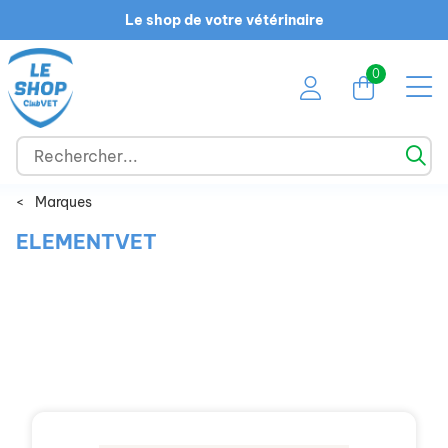
Le shop de votre vétérinaire
0
<
Marques
ELEMENTVET
Chien
Chat
NAC
Cheval
Ruminant
Promotions
Marques
Guide des races