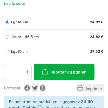
Diffuse des phéromones appelées apaisines,
Lire la suite
équivalentes à celles secrétées par la chienne au
cours de l'allaitement. Ces "apaisines", comme leur
nom l'indique, permettent de calmer le chien et de le
Lg : 45 cm
24,82 €
rendre moins anxieux.
Junior - 46,5 cm
24,82 €
Lg : 70 cm
27,52 €
Ajouter au panier
Partager
Imprimer
En achetant ce produit vous gagnerez
24.60
**
points ClubVet
grâce à notre programme de