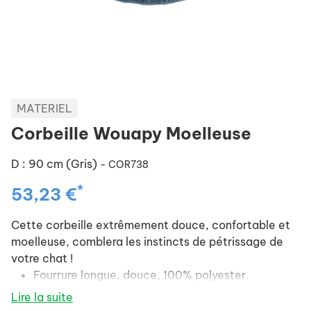
MATERIEL
Corbeille Wouapy Moelleuse
D : 90 cm (Gris)
- COR738
*
53,23 €
Cette corbeille extrêmement douce, confortable et
moelleuse, comblera les instincts de pétrissage de
votre chat !
Fourrure longue, douce, 100% polyester.
Lire la suite
Remplie de ouate siliconée pour plus de