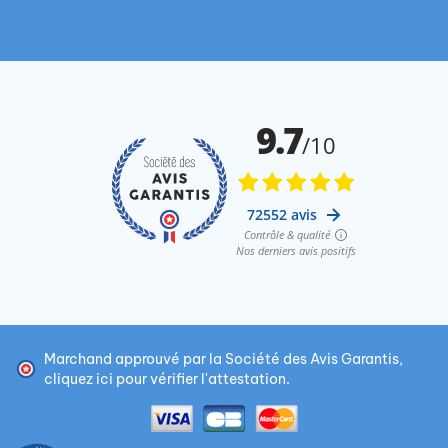
Marchand approuvé par la Société des Avis Garantis,
cliquez ici pour vérifier l'attestation
.