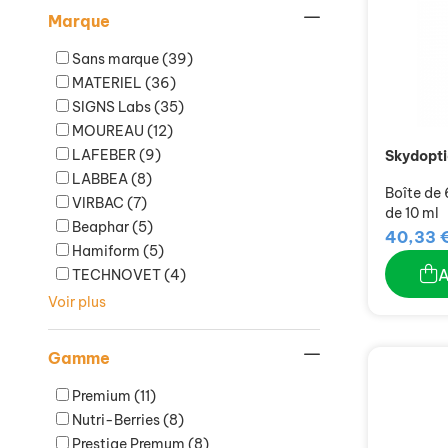
Marque
Sans marque
(39)
MATERIEL
(36)
SIGNS Labs
(35)
MOUREAU
(12)
LAFEBER
(9)
Skydopt
LABBEA
(8)
Boîte de
VIRBAC
(7)
de 10 ml
Beaphar
(5)
40,33 
Hamiform
(5)
TECHNOVET
(4)
Voir plus
Gamme
Premium
(11)
Nutri-Berries
(8)
Prestige Premum
(8)