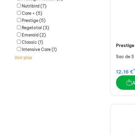
Nutribird
(7)
Care +
(5)
Prestige
(5)
Regetotal
(3)
Emeraid
(2)
Classic
(1)
Prestige
Intensive Care
(1)
Sac de 3
Voir plus
*
12,16 €