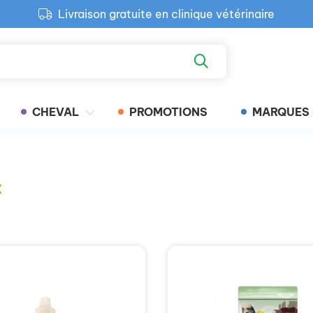
Livraison gratuite en clinique vétérinaire
Paiement 100% sécurisé
Retour produit gratuit en clinique
Livraison gratuite en clinique vétérinaire
CHEVAL
PROMOTIONS
MARQUES
x