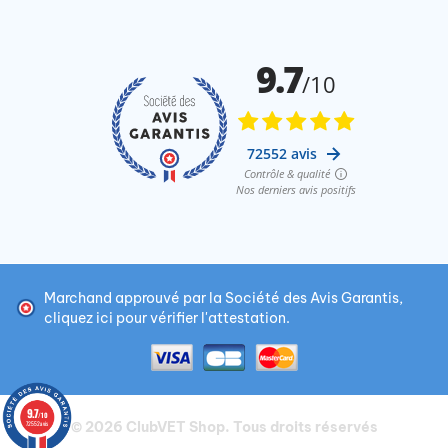
Marchand approuvé par la Société des Avis Garantis,
cliquez ici pour vérifier l'attestation
.
9.7
/10
© 2026
ClubVET Shop
. Tous droits réservés
72552 avis