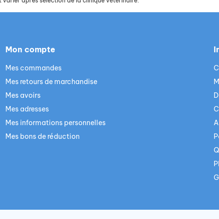
 varier après sélection de la clinique vétérinaire.
Mon compte
I
Mes commandes
C
Mes retours de marchandise
M
Mes avoirs
D
Mes adresses
C
Mes informations personnelles
A
Mes bons de réduction
P
Q
P
G