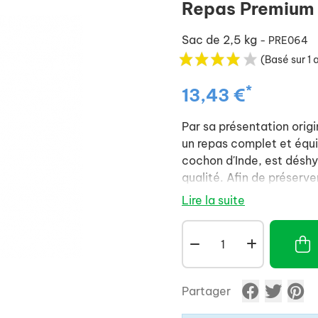
Repas Premium 
Sac de 2,5 kg
- PRE064
(Basé sur 1 
*
13,43 €
Par sa présentation origi
un repas complet et équil
cochon d'Inde, est déshy
qualité. Afin de préserver
granulé est obtenu par pr
Lire la suite
étudiées pour faciliter 
dentaire.
Particularités :
. Enrichi aux oméga 3
. Enrichi en carottes
Partager
. Enrichi en vitamine C