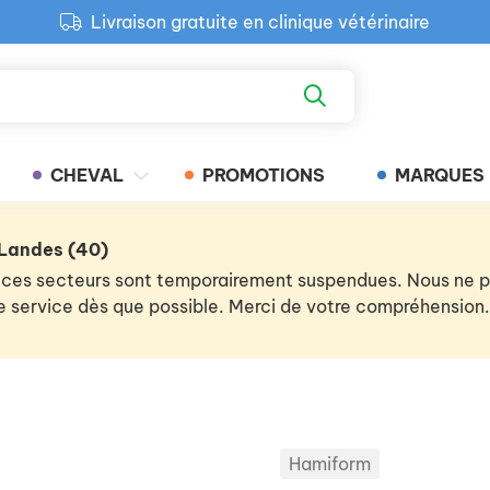
Livraison gratuite en clinique vétérinaire
Paiement 100% sécurisé
Retour produit gratuit en clinique
Livraison gratuite en clinique vétérinaire
CHEVAL
PROMOTIONS
MARQUES
 Landes (40)
 de ces secteurs sont temporairement suspendues. Nous ne
 le service dès que possible. Merci de votre compréhension.
Hamiform