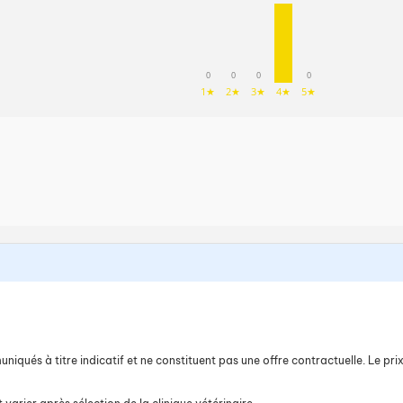
0
0
0
0
1★
2★
3★
4★
5★
iqués à titre indicatif et ne constituent pas une offre contractuelle. Le prix 