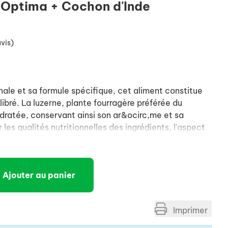
Optima + Cochon d'Inde
avis)
nale et sa formule spécifique, cet aliment constitue
ibré. La luzerne, plante fourragère préférée du
dratée, conservant ainsi son ar&ocirc,me et sa
 les qualités nutritionnelles des ingrédients, l'aspect
essage à sec. La taille et la forme du granulé ont été
sa prise. Sa dureté contribue à une bonne hygiène
Ajouter au panier
Imprimer