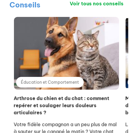
Conseils
Voir tous nos conseils
Éducation et Comportement
Arthrose du chien et du chat : comment
Ma
repérer et soulager leurs douleurs
de 
articulaires ?
bie
Votre fidèle compagnon a un peu plus de mal
L’o
à sauter sur le canapé le matin ? Votre chat
de 