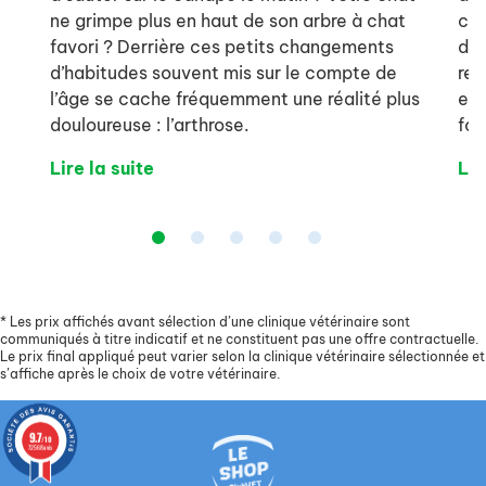
ne grimpe plus en haut de son arbre à chat
com
favori ? Derrière ces petits changements
dou
d’habitudes souvent mis sur le compte de
res
l’âge se cache fréquemment une réalité plus
et 
douloureuse : l’arthrose.
fon
Lire la suite
Lir
*
Les prix affichés avant sélection d’une clinique vétérinaire sont
communiqués à titre indicatif et ne constituent pas une offre contractuelle.
Le prix final appliqué peut varier selon la clinique vétérinaire sélectionnée et
s’affiche après le choix de votre vétérinaire.
9.7
/10
72568 avis