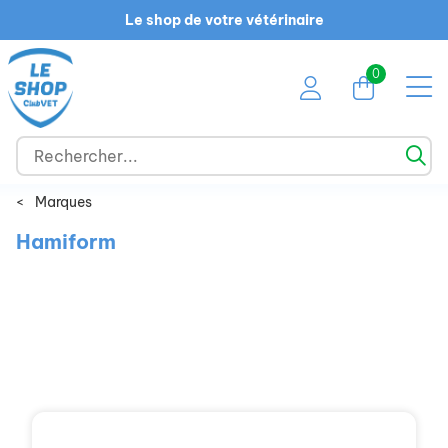
Le shop de votre vétérinaire
0
<
Marques
Hamiform
Chien
Chat
NAC
Cheval
Ruminant
Promotions
Marques
Guide des races