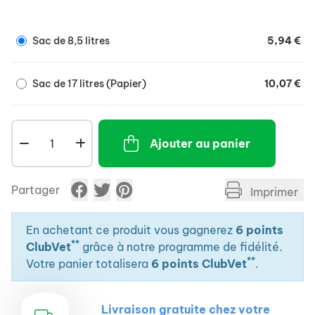
250% absorbant.
Une fraîcheur longue durée.
Sac de 8,5 litres
5,94 €
Facile à nettoyer.
Soft, hypoallergénique et exempte de poussière.
Sac de 17 litres (Papier)
10,07 €
Respectueuse de l'environnement.
Ajouter au panier
Partager
Imprimer
En achetant ce produit vous gagnerez
6 points
**
ClubVet
grâce à notre programme de fidélité.
**
Votre panier totalisera
6 points ClubVet
.
Livraison gratuite chez votre