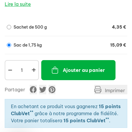
qu'une bonne santé buccale.
Lire la suite
- Association d'éléments à faible contenu
énergétique pour favoriser un régime digestif et
équilibré.
Sachet de 500 g
4,35 €
- Riche en vitamines essentielles pour un bon état de
santé général.
Sac de 1,75 kg
15,09 €
Ajouter au panier
Partager
Imprimer
En achetant ce produit vous gagnerez
15 points
**
ClubVet
grâce à notre programme de fidélité.
**
Votre panier totalisera
15 points ClubVet
.