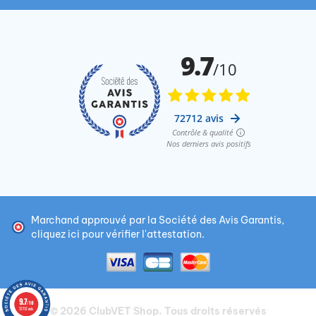
Marchand approuvé par la Société des Avis Garantis,
cliquez ici pour vérifier l'attestation
.
9.7
/10
© 2026
ClubVET Shop
. Tous droits réservés
72712 avis