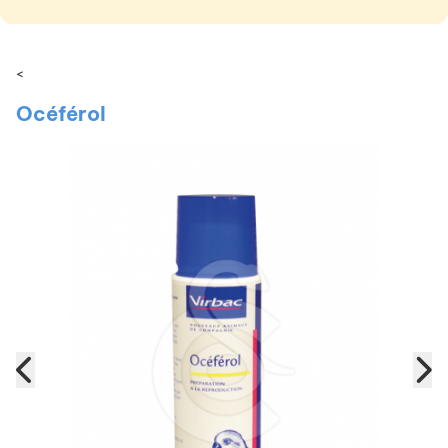
<
Océférol