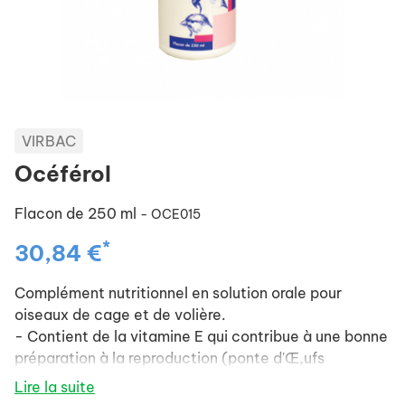
VIRBAC
Océférol
Flacon de 250 ml
- OCE015
*
30,84 €
Complément nutritionnel en solution orale pour
oiseaux de cage et de volière.
- Contient de la vitamine E qui contribue à une bonne
préparation à la reproduction (ponte d'Œ,ufs
fécondés, éclosabilité).
Lire la suite
- A donner régulièrement pendant la saison de