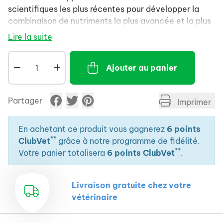
scientifiques les plus récentes pour développer la
combinaison de nutriments la plus avancée et la plus
efficace pour votre animal. Nos formules aident à
Lire la suite
procurer des bienfaits ciblés, tels qu'une haute
digestibilité et une absorption élevée des nutriments,
Ajouter au panier
afin de soutenir les défenses naturelles et la santé à
long terme de votre animal.
Partager
Imprimer
En achetant ce produit vous gagnerez
6 points
**
ClubVet
grâce à notre programme de fidélité.
**
Votre panier totalisera
6 points ClubVet
.
Livraison gratuite chez votre
vétérinaire