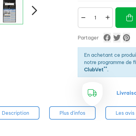
Partager
En achetant ce produ
notre programme de fid
**
ClubVet
.
Livrais
Description
Plus d'infos
Les avis