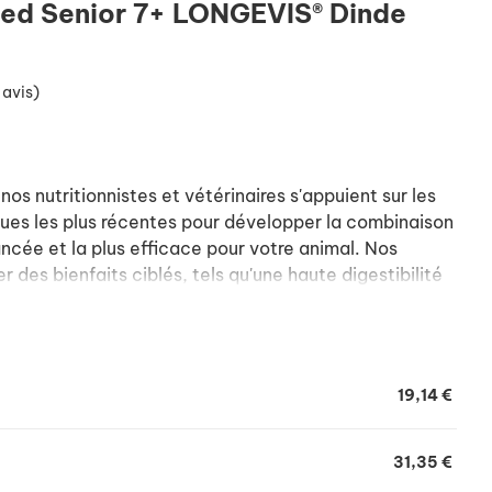
ised Senior 7+ LONGEVIS® Dinde
 avis)
s nutritionnistes et vétérinaires s'appuient sur les
ues les plus récentes pour développer la combinaison
ancée et la plus efficace pour votre animal. Nos
r des bienfaits ciblés, tels qu'une haute digestibilité
 des nutriments, afin de soutenir les défenses
long terme de votre animal.
19,14 €
31,35 €