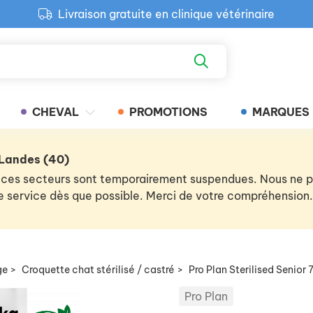
Livraison gratuite en clinique vétérinaire
Paiement 100% sécurisé
Retour produit gratuit en clinique
Livraison gratuite en clinique vétérinaire
CHEVAL
PROMOTIONS
MARQUES
 Landes (40)
 de ces secteurs sont temporairement suspendues. Nous ne
 le service dès que possible. Merci de votre compréhension.
ge
>
Croquette chat stérilisé / castré
>
Pro Plan Sterilised Senio
Pro Plan