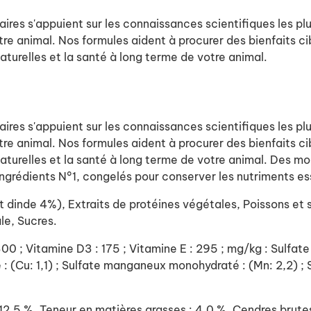
aires s'appuient sur les connaissances scientifiques les p
re animal. Nos formules aident à procurer des bienfaits cib
aturelles et la santé à long terme de votre animal.
aires s'appuient sur les connaissances scientifiques les p
re animal. Nos formules aident à procurer des bienfaits cib
naturelles et la santé à long terme de votre animal. Des 
ingrédients N°1, congelés pour conserver les nutriments ess
dinde 4%), Extraits de protéines végétales, Poissons et s
le, Sucres.
 1300 ; Vitamine D3 : 175 ; Vitamine E : 295 ; mg/kg : Sulfat
té : (Cu: 1,1) ; Sulfate manganeux monohydraté : (Mn: 2,2) ;
 12,5 %, Teneur en matières grasses : 4,0 %, Cendres brute