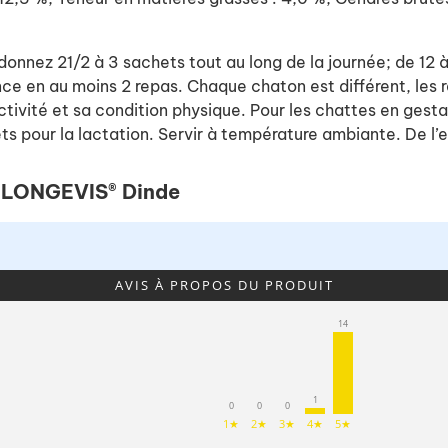
donnez 21/2 à 3 sachets tout au long de la journée; de 12 
nce en au moins 2 repas. Chaque chaton est différent, les
tivité et sa condition physique. Pour les chattes en gestat
 pour la lactation. Servir à température ambiante. De l’ea
7+ LONGEVIS® Dinde
AVIS À PROPOS DU PRODUIT
14
1
0
0
0
1★
2★
3★
4★
5★