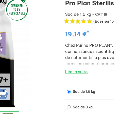
Pro Plan Steril
Sac de 1,5 kg
- CAT119
(Basé sur 15
*
19,14 €
Chez Purina PRO PLAN®, no
connaissances scientifiq
de nutriments la plus av
formules aident à procure
et une absorption élevée
Lire la suite
naturelles et la santé à 
Sac de 1,5 kg
Sac de 3 kg