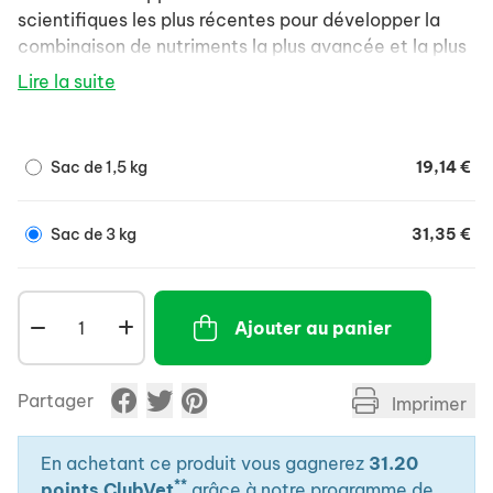
scientifiques les plus récentes pour développer la
combinaison de nutriments la plus avancée et la plus
efficace pour votre animal. Nos formules aident à
Lire la suite
procurer des bienfaits ciblés, tels qu'une haute
digestibilité et une absorption élevée des nutriments,
afin de soutenir les défenses naturelles et la santé à
Sac de 1,5 kg
19,14 €
long terme de votre animal.
Sac de 3 kg
31,35 €
Ajouter au panier
Partager
Imprimer
En achetant ce produit vous gagnerez
31.20
**
points ClubVet
grâce à notre programme de