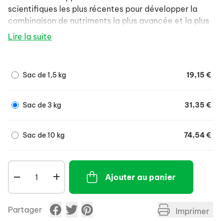
scientifiques les plus récentes pour développer la
combinaison de nutriments la plus avancée et la plus
efficace pour votre animal. Nos formules aident à
Lire la suite
procurer des bienfaits ciblés, tels qu'une haute
digestibilité et une absorption élevée des nutriments,
afin de soutenir les défenses naturelles et la santé à
Sac de 1,5 kg
19,15 €
long terme de votre animal.
Sac de 3 kg
31,35 €
Sac de 10 kg
74,54 €
Ajouter au panier
Partager
Imprimer