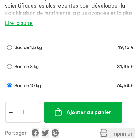
scientifiques les plus récentes pour développer la
combinaison de nutriments la plus avancée et la plus
efficace pour votre animal. Nos formules aident à
Lire la suite
procurer des bienfaits ciblés, tels qu'une haute
digestibilité et une absorption élevée des nutriments,
afin de soutenir les défenses naturelles et la santé à
Sac de 1,5 kg
19,15 €
long terme de votre animal.
Sac de 3 kg
31,35 €
Sac de 10 kg
74,54 €
Ajouter au panier
Partager
Imprimer