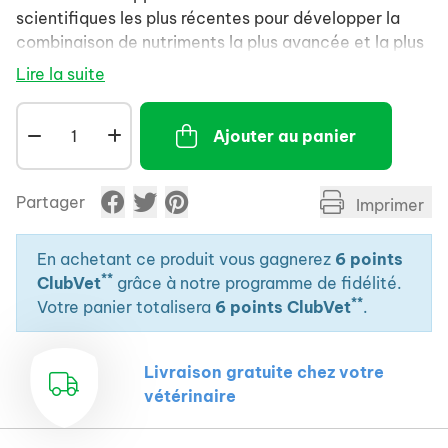
scientifiques les plus récentes pour développer la
combinaison de nutriments la plus avancée et la plus
efficace pour votre animal. Nos formules aident à
Lire la suite
procurer des bienfaits ciblés, tels qu'une haute
digestibilité et une absorption élevée des nutriments,
Ajouter au panier
afin de soutenir les défenses naturelles et la santé à
long terme de votre animal.
Partager
Imprimer
En achetant ce produit vous gagnerez
6 points
**
ClubVet
grâce à notre programme de fidélité.
**
Votre panier totalisera
6 points ClubVet
.
Livraison gratuite chez votre
vétérinaire