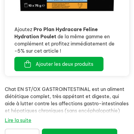
Ajoutez
Pro Plan Hydracare Feline
Hydration Poulet
de la même gamme en
complément et profitez immédiatement de
-5% sur cet article !
Ajouter les deux produits
Chat EN ST/OX GASTROINTESTINAL est un aliment
diététique complet, très appétant et digeste, qui
aide à lutter contre les affections gastro-intestinales
et hépatiques chroniques (sans encéphalopathie)
chez les chats adultes et les chatons.
Lire la suite