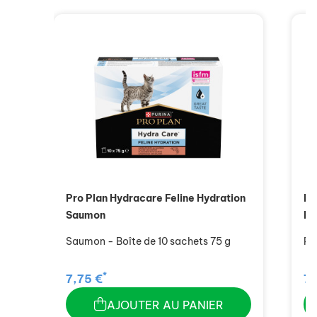
Pro Plan Hydracare Feline Hydration
Pr
Saumon
Po
Saumon - Boîte de 10 sachets 75 g
Po
*
7,75 €
7,
AJOUTER AU PANIER