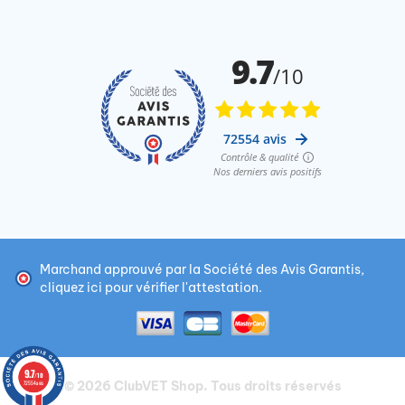
Marchand approuvé par la Société des Avis Garantis,
cliquez ici pour vérifier l'attestation
.
9.7
/10
© 2026
ClubVET Shop
. Tous droits réservés
72554 avis