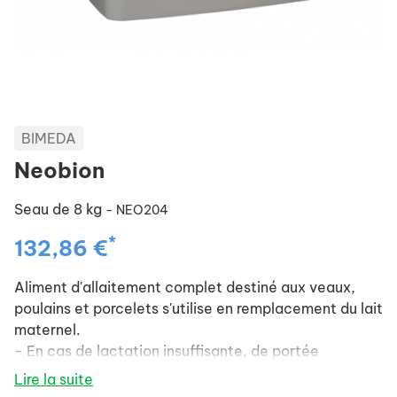
BIMEDA
Neobion
Seau de 8 kg
- NEO204
*
132,86 €
Aliment d'allaitement complet destiné aux veaux,
poulains et porcelets s'utilise en remplacement du lait
maternel.
- En cas de lactation insuffisante, de portée
nombreuse, de mammite ou en cas de mort de la
Lire la suite
mère.