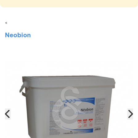
<
Neobion